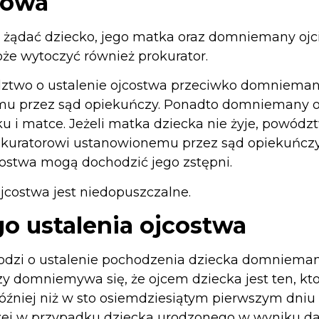
sowa
żądać dziecko, jego matka oraz domniemany ojc
że wytoczyć również prokurator.
two o ustalenie ojcostwa przeciwko domniemanem
mu przez sąd opiekuńczy. Ponadto domniemany o
u i matce. Jeżeli matka dziecka nie żyje, powódz
ko kuratorowi ustanowionemu przez sąd opiekuńczy.
ostwa mogą dochodzić jego zstępni.
costwa jest niedopuszczalne.
o ustalenia ojcostwa
hodzi o ustalenie pochodzenia dziecka domniem
y domniemywa się, że ojcem dziecka jest ten, kt
później niż w sto osiemdziesiątym pierwszym dniu
czej w przypadku dziecka urodzonego w wyniku d