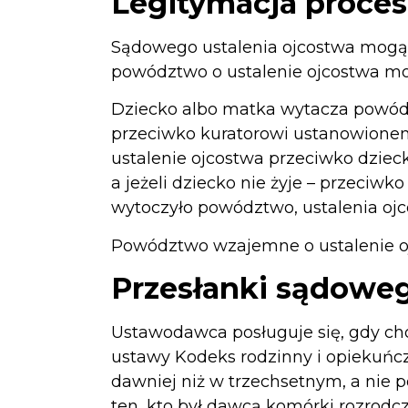
Legitymacja proce
Sądowego ustalenia ojcostwa mogą 
powództwo o ustalenie ojcostwa mo
Dziecko albo matka wytacza powódz
przeciwko kuratorowi ustanowione
ustalenie ojcostwa przeciwko dzieck
a jeżeli dziecko nie żyje – przeciw
wytoczyło powództwo, ustalenia ojc
Powództwo wzajemne o ustalenie oj
Przesłanki sądoweg
Ustawodawca posługuje się, gdy c
ustawy Kodeks rodzinny i opiekuńcz
dawniej niż w trzechsetnym, a nie 
ten, kto był dawcą komórki rozrod