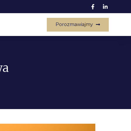
Porozmawiajmy
wa