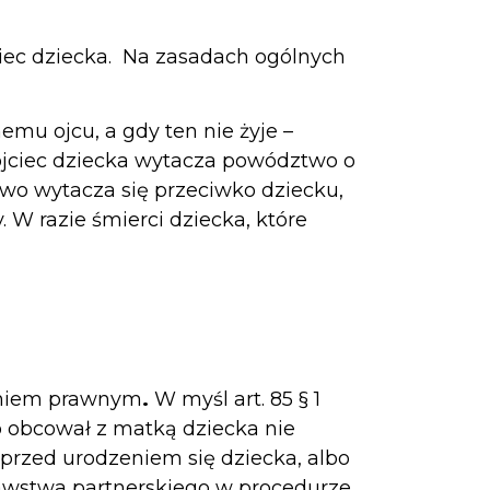
iec dziecka. Na zasadach ogólnych
u ojcu, a gdy ten nie żyje –
jciec dziecka wytacza powództwo o
two wytacza się przeciwko dziecku,
 W razie śmierci dziecka, które
aniem prawnym
.
W myśl art. 85 § 1
o obcował z matką dziecka nie
 przed urodzeniem się dziecka, albo
awstwa partnerskiego w procedurze