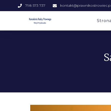
798 573 737
kontakt@prawnikostrowiec.p
Stron
S